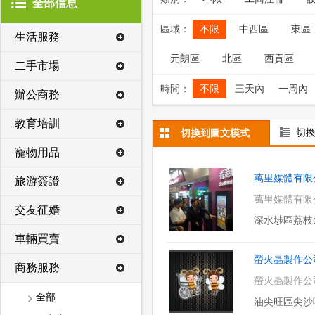
全部信息
區域：
不限
中西區
東區
生活服務
元朗區
北區
西貢區
二手市場
時間：
不限
三天內
一周內
辦公商務
教育培訓
切
切換到圖文模式
寵物用品
萬里媒體有限
旅游簽證
萬里媒體有限
交友征婚
深水埗區荔枝角
車輛買賣
螢火蟲製作公
商務服務
螢火蟲製作公司(D
全部
油尖旺區尖沙咀