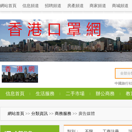
網站首頁
信息頻道
招聘頻道
房產頻道
商家頻道
商城頻道
全部分
中國旅行
信息首頁
生活服務
二手市場
辦公商務
教
網站首頁
>>
分類資訊
>>
商務服務
>> 廣告媒體
類別：
不限
工商注冊