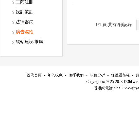
工商注冊
設計策劃
法律咨詢
1/1 頁 共有2條記錄
廣告媒體
網站建設/推廣
設為首頁
-
加入收藏
-
聯系我們
-
項目分析
-
保護隱私權
-
Copyright @ 2025-2028 123hkw.co
香港網電話：hk123hkw@ya