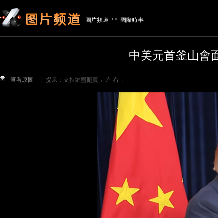
>>
圖片頻道
國際時事
中美元首釜山會
|
查看原圖
提示：支持鍵盤翻頁 ←左 右→