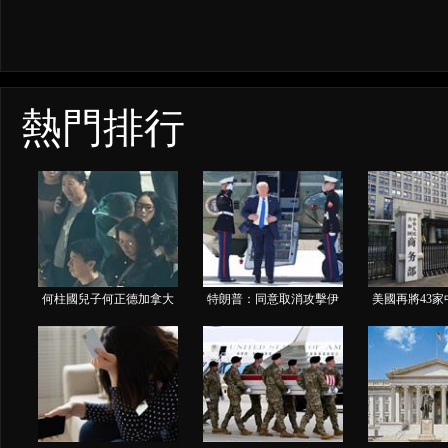
熱門排行
何柱國兒子何正德加拿大
特朗普：同意取消攻擊伊
美國再將43
溫哥華街頭攬女被斷正
朗 因中東國家請求 框架
涉疆法案實體
再達共識
口相關