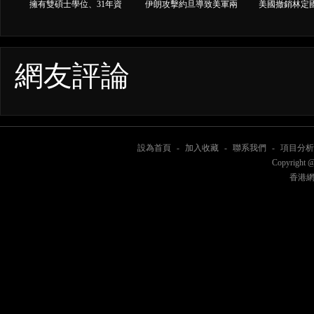
擁有雙碩士學位、31年資
伊朗攻擊約旦導致美軍兩
美國撤銷林定
深銀行家墮投資騙局
死一失踪，美伊加碼互相
終止「涉港
攻擊
態」
網友評論
設為首頁
-
加入收藏
-
聯系我們
-
項目分析
Copyright @
香港網電