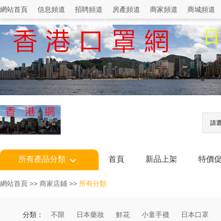
網站首頁
信息頻道
招聘頻道
房產頻道
商家頻道
商城頻道
請
所有產品分類
首頁
新品上架
特價
網站首頁
>>
商家店鋪
>>
所有分類
分類：
不限
日本藥妝
鮮花
小童手襪
日本口罩