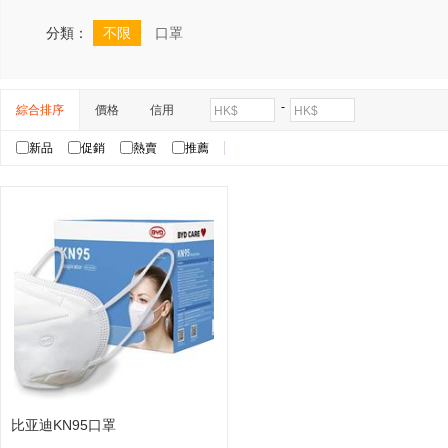
分類：
不限
口罩
-
綜合排序
價格
信用
HK$
HK$
新品
促銷
熱賣
推薦
比亚迪KN95口罩