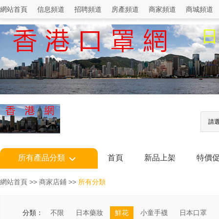
網站首頁
信息頻道
招聘頻道
房產頻道
商家頻道
商城頻道
請
所有產品分類
首頁
新品上架
特價
網站首頁
>>
商家店鋪
>>
所有分類
分類：
不限
日本藥妝
鮮花
小童手襪
日本口罩