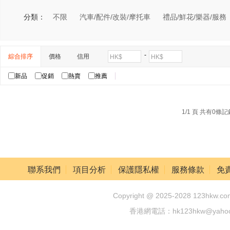
分類：
不限
汽車/配件/改裝/摩托車
禮品/鮮花/樂器/服務
-
綜合排序
價格
信用
HK$
HK$
新品
促銷
熱賣
推薦
1/1 頁 共有0條
聯系我們
項目分析
保護隱私權
服務條款
免
Copyright @ 2025-2028 123hkw.com
香港網電話：hk123hkw@yah