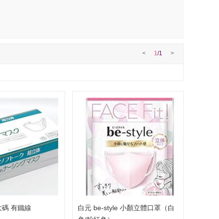
<
1
/
1
>
大碼 有鐵線
白元 be-style 小顏立體口罩（白