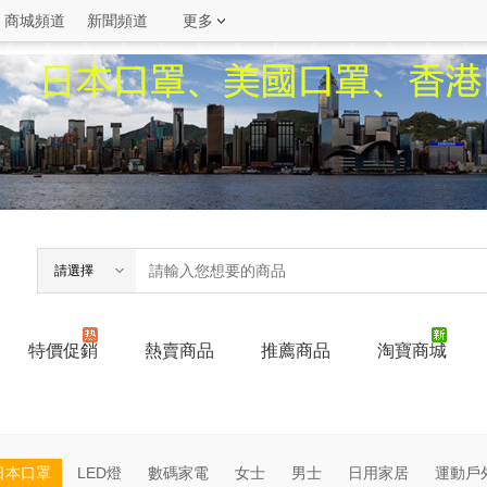
商城頻道
新聞頻道
更多
請選擇
特價促銷
熱賣商品
推薦商品
淘寶商城
日本口罩
LED燈
數碼家電
女士
男士
日用家居
運動戶