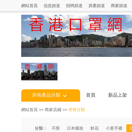
網站首頁
信息頻道
招聘頻道
房產頻道
商家頻道
所有產品分類
首頁
新品上架
網站首頁
>>
商家店鋪
>>
所有分類
分類：
不限
日本藥妝
鮮花
小童手襪