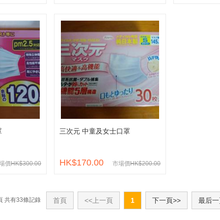
罩
三次元 中童及女士口罩
HK$170.00
場價
HK$300.00
市場價
HK$200.00
 頁 共有33條記錄
首頁
<<上一頁
1
下一頁>>
最后一