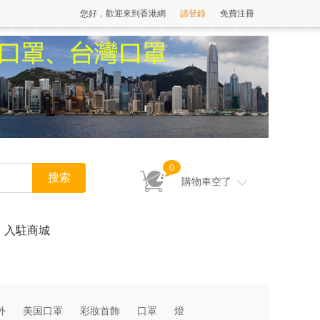
您好，歡迎來到香港網
請登錄
免費注冊
0
購物車空了
入駐商城
外
美国口罩
彩妝首飾
口罩
燈