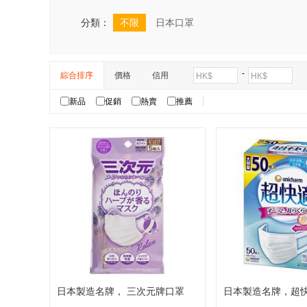
分類：
不限
日本口罩
-
綜合排序
價格
信用
HK$
HK$
新品
促銷
熱賣
推薦
日本製造名牌， 三次元牌口罩
日本製造名牌，超