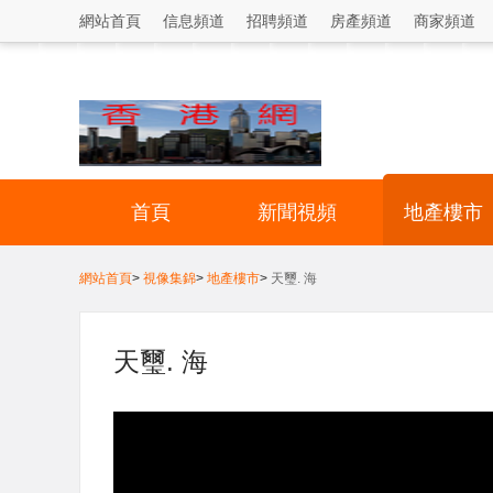
網站首頁
信息頻道
招聘頻道
房產頻道
商家頻道
首頁
新聞視頻
地產樓市
網站首頁
>
視像集錦
>
地產樓市
>
天璽. 海
天璽. 海