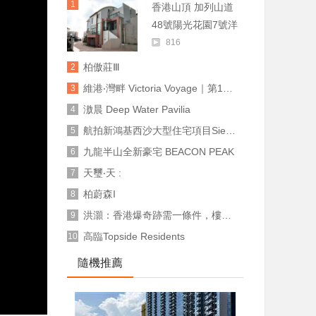
1
香港山頂 加列山道
48號陽光花園7號洋
房
816
柏傲莊Ⅲ
2
維港‧灣畔 Victoria Voyage｜第1A期1A座17樓A室｜第1A期1A座17樓B室｜第1B期2B座17樓A室
3
滶晨 Deep Water Pavilia
4
航拍新鴻基西沙大型住宅項目Sierra Sea ── 前面永遠不會填海? 可享有永久海景?
5
九龍半山全新豪宅 BEACON PEAK
6
天璽‧天 :
7
柏蔚森I
8
洪灝：香港爆奇跡需一條件，樓價仍遠未見底
9
高臨Topside Residents
10
隨機推薦