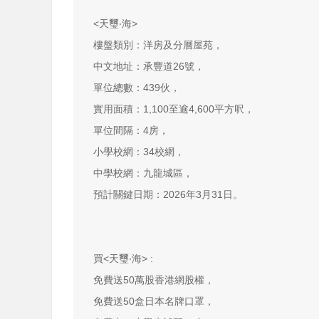
<天璽‧海>
樓盤類別：洋房及分層屋苑，
中文地址：承豐道26號，
單位總數：439伙，
實用面積：1,100至逾4,600平方呎，
單位間隔：4房，
小學校網：34校網，
中學校網：九龍城區，
預計關鍵日期：2026年3月31日。
買<天璽‧海> :
免費送50萬股香港網股權，
免費送50盒日本名牌口罩，