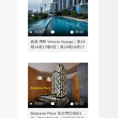
5,037
08-03
維港‧灣畔 Victoria Voyage｜第1A
期1A座17樓A室｜第1A期1A座17
樓B室｜第1B期2B座17樓A室
8,020
02-23
Belgravia Place 長沙灣巴域街1