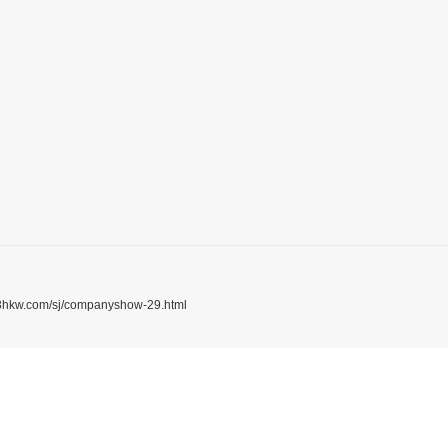
23hkw.com/sj/companyshow-29.html