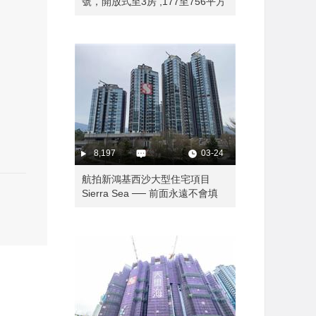
號，開放式至3房 ,177至756平方
呎，呎價14838至17314元。
8,197
03-24
航拍新鴻基西沙大型住宅項目
Sierra Sea ── 前面永遠不會填
海? 可享有永久海景?