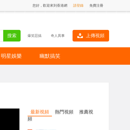
您好，歡迎來到香港網
請登錄
免費注冊
上傳視頻
爆笑惡搞
奇人異事
明星娛樂
幽默搞笑
最新視頻
熱門視頻
推薦視
頻