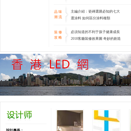
問題
主編介紹：瓷磚選購必知的七大
品味
潮流
技巧
選涂料 如何區分涂料種類
必須知道的不利于孩子健康成長
裝修
攻略
的家居風水
2018客廳裝修效果圖 奇妙的創造
手法
設計專長：