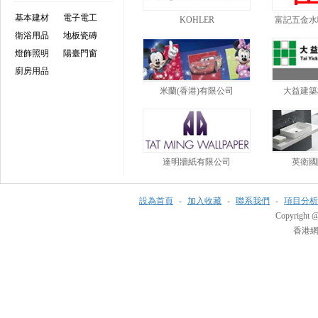
基本建材
電子電工
KOHLER
富記五金水
衛浴用品
地板瓷磚
燈飾照明
陽臺門窗
廚房用品
米蘭(香港)有限公司
大益建築
達明牆紙有限公司
英衛國
設為首頁
-
加入收藏
-
聯系我們
-
項目分析
Copyright @
香港網電