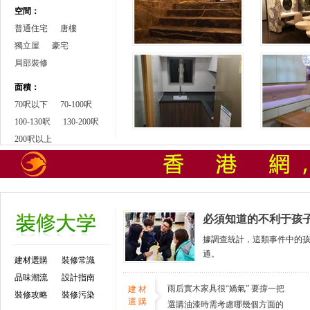
空間：
普通住宅
唐樓
獨立屋
豪宅
局部裝修
面積：
70呎以下
70-100呎
100-130呎
130-200呎
200呎以上
必須知道的不利于孩
據調查統計，這類事件中的孩
通。
建材選購
裝修常識
品味潮流
設計指南
雨后實木家具很“嬌氣” 要撐一把
建材
裝修攻略
裝修污染
選購
防潮傘
選購油漆時需考慮哪幾個方面的