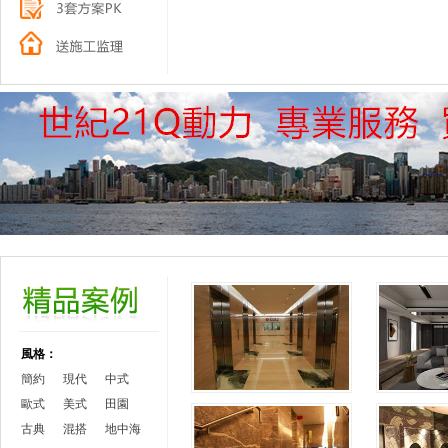
風格：
簡約
現代
中式
歐式
美式
田園
古典
混搭
地中海