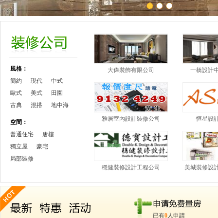
風格：
大偉裝飾有限公司
一橋設計
簡約
現代
中式
歐式
美式
田園
古典
混搭
地中海
雅居室內設計裝修公司
恒星設
空間：
普通住宅
唐樓
獨立屋
豪宅
局部裝修
穩健裝修設計工程公司
美城裝修設
已有
0
人申請