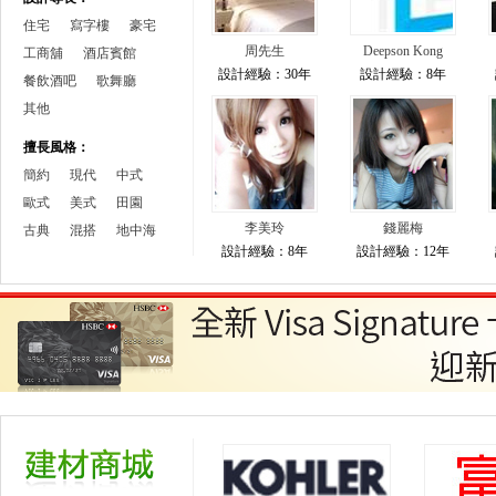
住宅
寫字樓
豪宅
周先生
Deepson Kong
工商舖
酒店賓館
設計經驗：30年
設計經驗：8年
餐飲酒吧
歌舞廳
其他
擅長風格：
簡約
現代
中式
歐式
美式
田園
李美玲
錢麗梅
古典
混搭
地中海
設計經驗：8年
設計經驗：12年