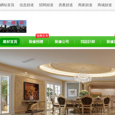
網站首頁
信息頻道
招聘頻道
房產頻道
商家頻道
商城頻道
建材首頁
裝修招標
裝修公司
找設計師
裝修